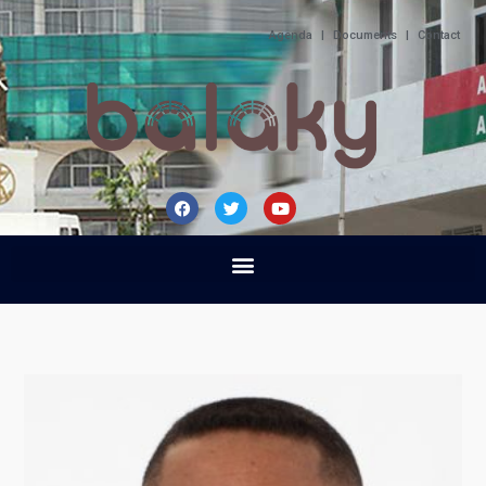
Agenda
|
Documents
|
Contact