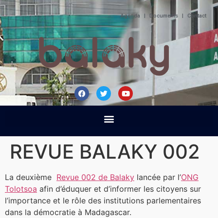
Agenda
|
Documents
|
Contact
REVUE BALAKY 002
La deuxième
Revue 002 de Balaky
lancée par l’
ONG
Tolotsoa
afin d’éduquer et d’informer les citoyens sur
l’importance et le rôle des institutions parlementaires
dans la démocratie à Madagascar.