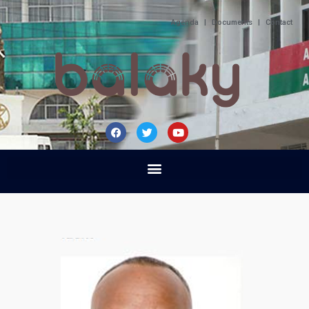
Agenda
|
Documents
|
Contact